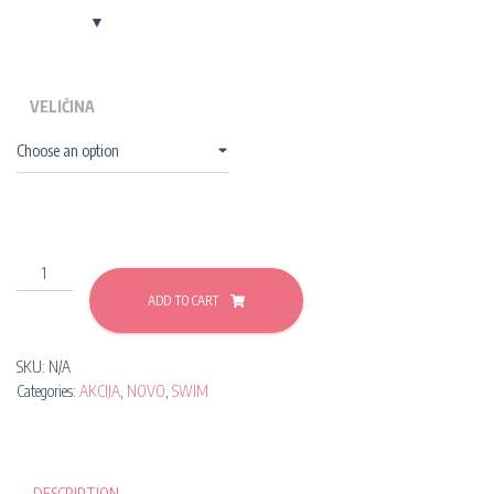
VELIČINA
KUPAĆI
-
ADD TO CART
"NEON
DIZZY"
quantity
SKU:
N/A
Categories:
AKCIJA
,
NOVO
,
SWIM
DESCRIPTION