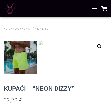
T
O
G
G
Home
/
NOVO
/ KUPAĆI – “NEON DIZZY”
L
E
N
A
V
I
G
A
T
I
O
N
KUPAĆI – “NEON DIZZY”
32,28
€