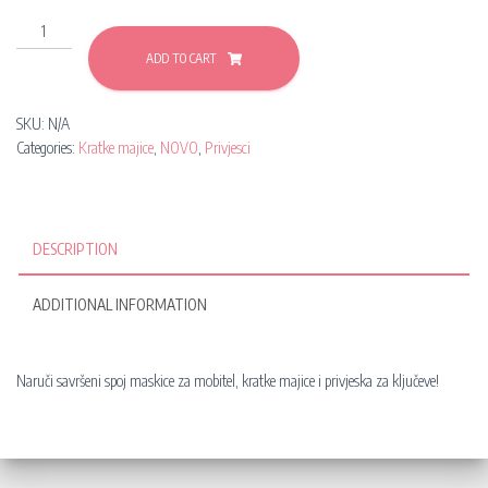
BUNDLE:
KRATKA
ADD TO CART
ROZA
MAJICA
&
SKU:
N/A
PRIVJESAK
Categories:
Kratke majice
,
NOVO
,
Privjesci
ZA
KLJUČEVE
quantity
DESCRIPTION
ADDITIONAL INFORMATION
Naruči savršeni spoj maskice za mobitel, kratke majice i privjeska za ključeve!