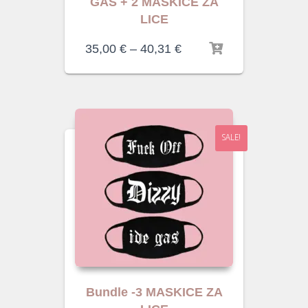
GAS + 2 MASKICE ZA
LICE
35,00
€
–
40,31
€
SALE!
Bundle -3 MASKICE ZA