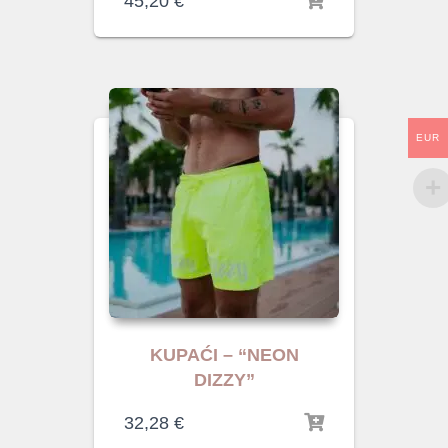
45,20
€
EUR
KUPAĆI – “NEON
DIZZY”
32,28
€