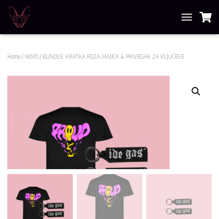
T
O
G
G
Home
/
NOVO
/ BUNDLE: KRATKA ROZA MAJICA & PRIVJESAK ZA KLJUČEVE
L
E
N
A
V
I
G
A
T
I
O
N