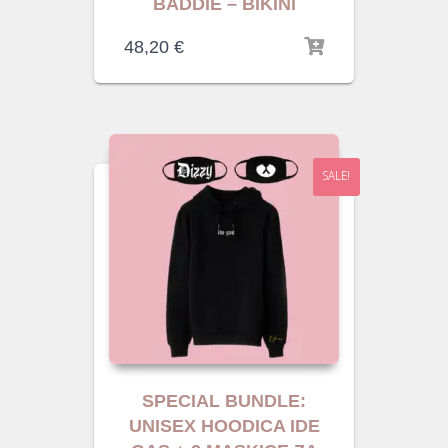
BADDIE – BIKINI
48,20
€
SALE!
SPECIAL BUNDLE:
UNISEX HOODICA IDE